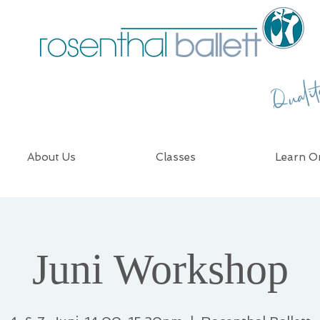
Quali
About Us
Classes
Learn On
Juni Workshop