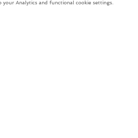
your Analytics and functional cookie settings.
Stay up t
Home
T
About Us
Classes
adt
Learn Online
Contact
Enrol