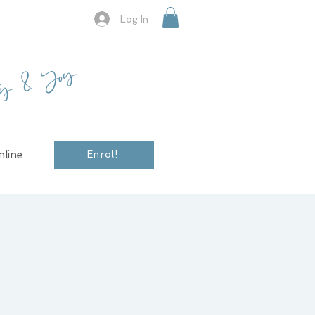
Log In
ty & Joy
line
Enrol!