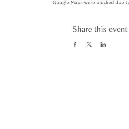
Google Maps were blocked due to 
Share this event
ROSENTHAL BALLET
Bastionstraße 9, 40213 Düsseldorf Carlst
Telefon:
0211 542 682 62
Email:
carlstadt@rosenthal-ballett.de