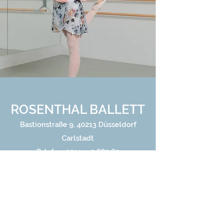
ROSENTHAL BALLETT
Bastionstraße 9, 40213 Düsseldorf
Carlstadt
Telefon:
0211 542 682 62
Email:
carlstadt@rosenthal-ballett.de
Startseite
Galerie
Jobangebote
Über Uns
Blog
Kursangebote